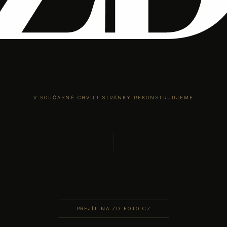
V SOUČASNÉ CHVÍLI STRÁNKY REKONSTRUUJEME
PŘEJÍT NA ZD-FOTO.CZ