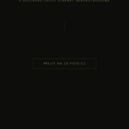
V SOUČASNÉ CHVÍLI STRÁNKY REKONSTRUUJEME
PŘEJÍT NA ZD-FOTO.CZ